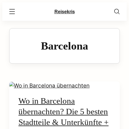
Skip
Reisekris
to
content
Barcelona
C
o
Wo in Barcelona
übernachten? Die 5 besten
n
earch
Stadtteile & Unterkünfte +
t
r: