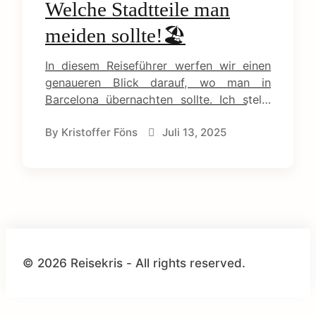
Welche Stadtteile man
e
meiden sollte!🏖
n
In diesem Reiseführer werfen wir einen
t
genaueren Blick darauf, wo man in
Barcelona übernachten sollte. Ich stelle
die besten Stadtviertel vor und gebe
By
Kristoffer Föns
Juli 13, 2025
Links zu den empfehlenswertesten
Hotels.
© 2026 Reisekris - All rights reserved.