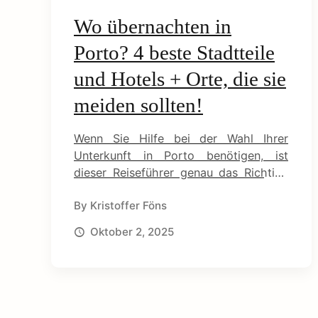
earch
Wo übernachten in
o
r:
Porto? 4 beste Stadtteile
n
und Hotels + Orte, die sie
t
meiden sollten!
Wenn Sie Hilfe bei der Wahl Ihrer
e
Unterkunft in Porto benötigen, ist
dieser Reiseführer genau das Richtige
n
für Sie. Ich stelle Ihnen die vier besten
By
Kristoffer Föns
Viertel vor und zeige Ihnen einige der
t
besten Hotels der portugiesischen
Oktober 2, 2025
Stadt.