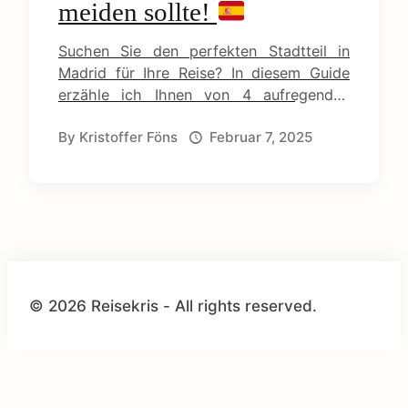
meiden sollte!
e
Suchen Sie den perfekten Stadtteil in
n
Madrid für Ihre Reise? In diesem Guide
erzähle ich Ihnen von 4 aufregenden
t
Stadtteilen und empfehle
By
Kristoffer Föns
Februar 7, 2025
Übernachtungsmöglichkeiten.
© 2026 Reisekris - All rights reserved.