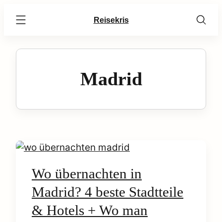
Skip
Reisekris
to
content
Madrid
C
o
Wo übernachten in
Madrid? 4 beste Stadtteile
n
earch
& Hotels + Wo man
t
r: