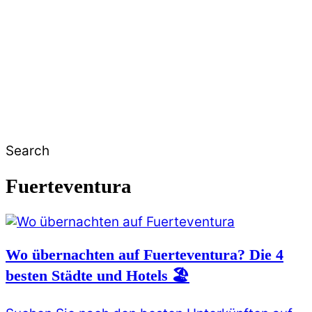
Search
Fuerteventura
Content
Wo übernachten auf Fuerteventura? Die 4
besten Städte und Hotels 🏖