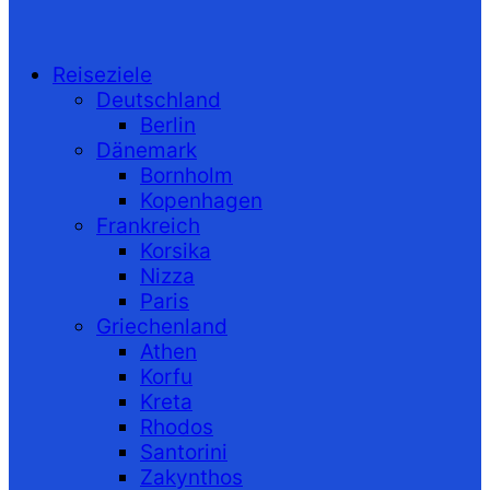
Reiseziele
Deutschland
Berlin
Dänemark
Bornholm
Kopenhagen
Frankreich
Korsika
Nizza
Paris
Griechenland
Athen
Korfu
Kreta
Rhodos
Santorini
Zakynthos