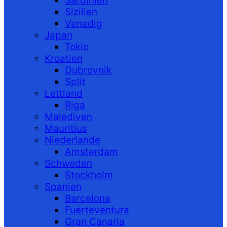
Sardinien
Sizilien
Venedig
Japan
Tokio
Kroatien
Dubrovnik
Split
Lettland
Riga
Malediven
Mauritius
Niederlande
Amsterdam
Schweden
Stockholm
Spanien
Barcelona
Fuerteventura
Gran Canaria