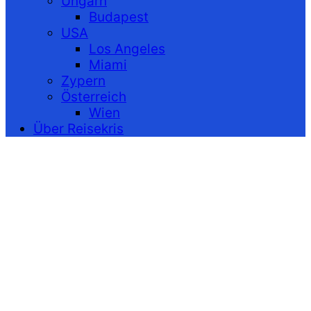
Ungarn
Budapest
USA
Los Angeles
Miami
Zypern
Österreich
Wien
Über Reisekris