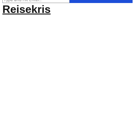
for:
Reisekris