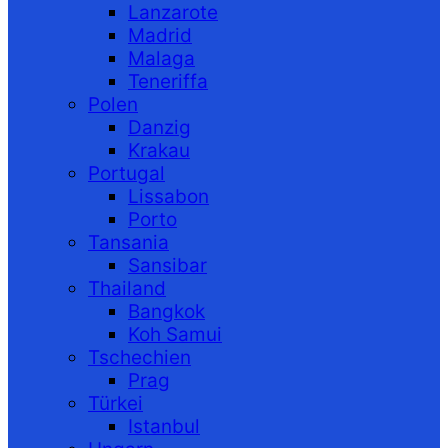
Lanzarote
Madrid
Malaga
Teneriffa
Polen
Danzig
Krakau
Portugal
Lissabon
Porto
Tansania
Sansibar
Thailand
Bangkok
Koh Samui
Tschechien
Prag
Türkei
Istanbul