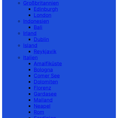
Großbritannien
Edinburgh
London
Indonesien
Bali
Irland
Dublin
Island
Reykjavik
Italien
Amalfiküste
Bologna
Comer See
Dolomiten
Florenz
Gardasee
Mailand
Neapel
Rom