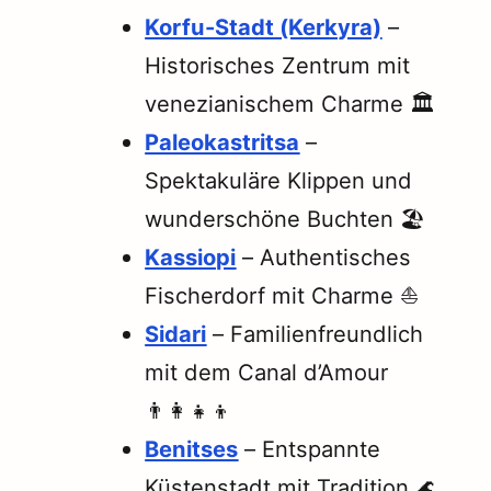
Korfu-Stadt (Kerkyra)
–
Historisches Zentrum mit
venezianischem Charme 🏛️
Paleokastritsa
–
Spektakuläre Klippen und
wunderschöne Buchten 🏖️
Kassiopi
– Authentisches
Fischerdorf mit Charme ⛵
Sidari
– Familienfreundlich
mit dem Canal d’Amour
👨‍👩‍👧‍👦
Benitses
– Entspannte
Küstenstadt mit Tradition 🌊